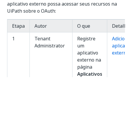
aplicativo externo possa acessar seus recursos na
UiPath sobre o OAuth:
Etapa
Autor
O que
Detalhes
1
Tenant
Registre
Adiciona
Administrator
um
aplicativ
aplicativo
externos
externo na
página
Aplicativos
externos
2
Desenvolvedor
Configure
Uso do
o aplicativo
OAuth
externo
para
para usar
aplicativ
o tipo de
externos
concessão