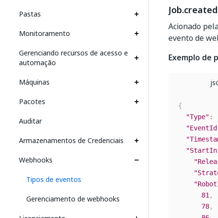
Job.created
Pastas
Acionado pela
Monitoramento
evento de we
Gerenciando recursos de acesso e
Exemplo de p
automação
Máquinas
Pacotes
{
"Type"
:
Auditar
"EventId
Armazenamentos de Credenciais
"Timesta
"StartIn
Webhooks
"Relea
"Strat
Tipos de eventos
"Robot
81
,
Gerenciamento de webhooks
78
,
86
,