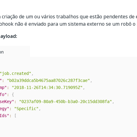
 criação de um ou vários trabalhos que estão pendentes de 
bhook não é enviado para um sistema externo se um robô o 
ayload:
"job.created"
,
"
:
"b02a39ddca5b4675aa87026c287f3cae"
,
mp"
:
"2018-11-26T14:34:30.719095Z"
,
fo"
:
{
seKey"
:
"0237af09-80a9-450b-b3a0-20c15dd308fa"
,
egy"
:
"Specific"
,
Ids"
:
[