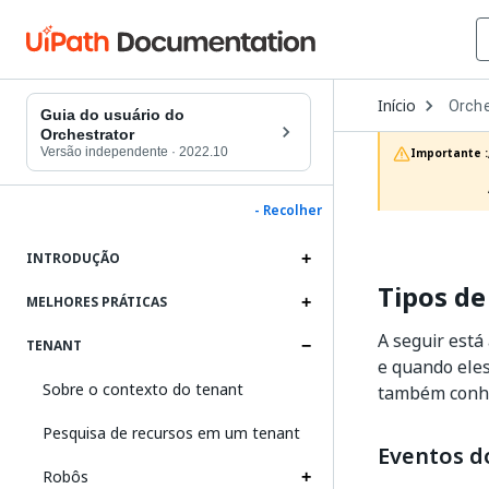
Open
Início
Orche
Dropd
Guia do usuário do
to
Orchestrator
choos
Versão independente
·
2022.10
Importante :
produc
- Recolher
INTRODUÇÃO
Tipos de
MELHORES PRÁTICAS
A seguir está
TENANT
e quando eles
Sobre o contexto do tenant
também conhec
Pesquisa de recursos em um tenant
Eventos d
Robôs