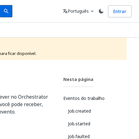
Search
Idioma
Português
Entrar
search
translate
expand_more
ra ficar disponível.
Nesta página
rever no Orchestrator
Eventos do trabalho
você pode receber,
Job.created
evento.
Job.started
Job.faulted