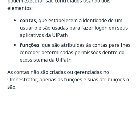
podem executar são controlados usando dois
elementos:
contas
, que estabelecem a identidade de um
usuário e são usadas para fazer logon em seus
aplicativos da UiPath
funções
, que são atribuídas às contas para lhes
conceder determinadas permissões dentro do
ecossistema da UiPath.
As contas não são criadas ou gerenciadas no
Orchestrator; apenas as funções e suas atribuições o
são.
Sim
Não
thumb_up
thumb_down