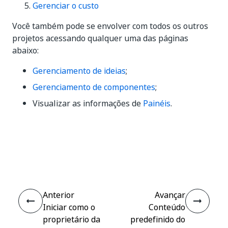
Gerenciar o custo
Você também pode se envolver com todos os outros
projetos acessando qualquer uma das páginas
abaixo:
Gerenciamento de ideias
;
Gerenciamento de componentes
;
Visualizar as informações de
Painéis
.
Sim
Não
thumb_up
thumb_down
Anterior
Avançar
Iniciar como o
Conteúdo
proprietário da
predefinido do