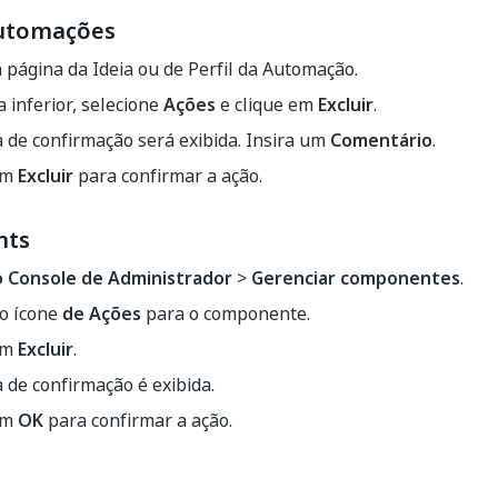
automações
 página da Ideia ou de Perfil da Automação.
 inferior, selecione
Ações
e clique em
Excluir
.
 de confirmação será exibida. Insira um
Comentário
.
em
Excluir
para confirmar a ação.
nts
o Console de Administrador
>
Gerenciar componentes
.
no ícone
de Ações
para o componente.
em
Excluir
.
 de confirmação é exibida.
em
OK
para confirmar a ação.