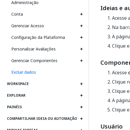
Administração
Ideias e 
Conta
Acesse a
Gerenciar Acesso
Na barra
A página
Configuração da Plataforma
Clique 
Personalizar Avaliações
Gerenciar Componentes
Compone
Excluir dados
Acesse
Clique 
WORKSPACE
Clique 
EXPLORAR
A página
PAINÉIS
Clique 
COMPARTILHAR IDEIA OU AUTOMAÇÃO
Usuário