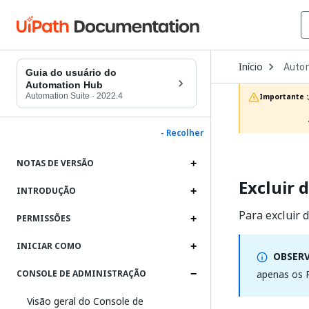
Open
Início
Auto
Dropd
Guia do usuário do
to
Automation Hub
choos
Automation Suite
·
2022.4
Importante :
produc
- Recolher
NOTAS DE VERSÃO
Excluir 
INTRODUÇÃO
Para excluir 
PERMISSÕES
INICIAR COMO
OBSER
apenas os P
CONSOLE DE ADMINISTRAÇÃO
Visão geral do Console de