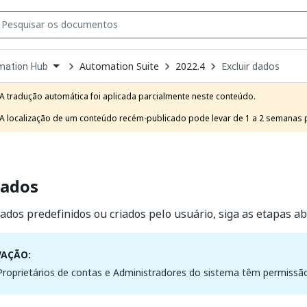
Automation Suite
2022.4
Excluir dados
mation Hub
own
e
A tradução automática foi aplicada parcialmente neste conteúdo.

t
A localização de um conteúdo recém-publicado pode levar de 1 a 2 semanas pa
dados
dados predefinidos ou criados pelo usuário, siga as etapas ab
VAÇÃO:
roprietários de contas e Administradores do sistema têm permissão 