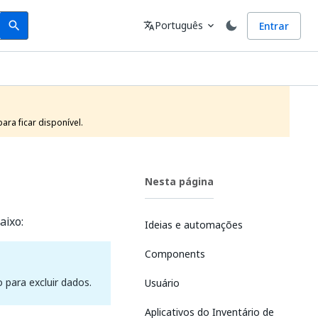
Search
Idioma
Português
Entrar
search
translate
expand_more
ra ficar disponível.
Nesta página
aixo:
Ideias e automações
Components
para excluir dados.
Usuário
Aplicativos do Inventário de