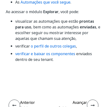
As
Automações que você segue
.
Ao acessar o módulo
Explorar
, você pode:
visualizar as automações que estão
prontas
para uso
, bem como as automações
enviadas
, e
escolher seguir ou mostrar interesse por
aquelas que chamam sua atenção,
verificar
o perfil de outros colegas
,
verificar e baixar os componentes
enviados
dentro de seu tenant.
Sim
Não
thumb_up
thumb_down
Anterior
Avançar