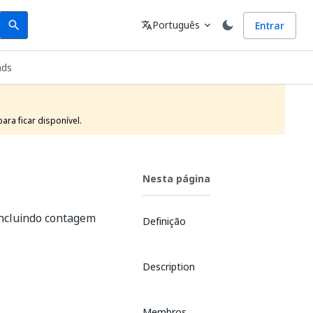
Search
Idioma
Português
Entrar
search
translate
expand_more
nds
ra ficar disponível.
Nesta página
ncluindo contagem
Definição
Description
Membros