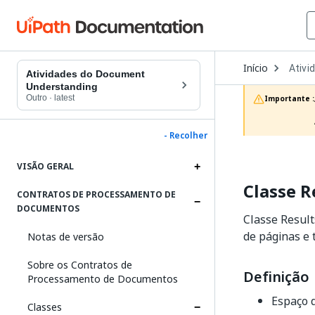
Open
Início
Ativi
Dropd
Atividades do Document
to
Understanding
choos
Outro
·
latest
Importante :
produc
- Recolher
VISÃO GERAL
Classe 
CONTRATOS DE PROCESSAMENTO DE
DOCUMENTOS
Classe Resul
de páginas e 
Notas de versão
Sobre os Contratos de
Definição
Processamento de Documentos
Espaço 
Classes