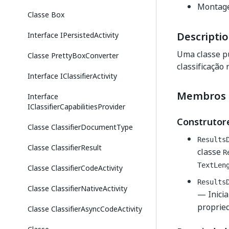
Montag
Classe Box
Descripti
Interface IPersistedActivity
Uma classe pú
Classe PrettyBoxConverter
classificação 
Interface IClassifierActivity
Membros
Interface
IClassifierCapabilitiesProvider
Construtor
Classe ClassifierDocumentType
Results
Classe ClassifierResult
classe
R
TextLen
Classe ClassifierCodeActivity
Results
Classe ClassifierNativeActivity
— Inicia
proprie
Classe ClassifierAsyncCodeActivity