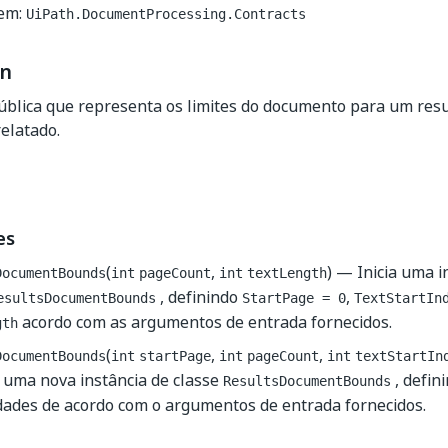
em:
UiPath.DocumentProcessing.Contracts
on
blica que representa os limites do documento para um resu
relatado.
es
(
,
) — Inicia uma i
DocumentBounds
int
pageCount
int
textLength
, definindo
,
esultsDocumentBounds
StartPage = 0
TextStartIn
acordo com as argumentos de entrada fornecidos.
gth
(
,
,
DocumentBounds
int
startPage
int
pageCount
int
textStartIn
 uma nova instância de classe
, defin
ResultsDocumentBounds
dades de acordo com o argumentos de entrada fornecidos.