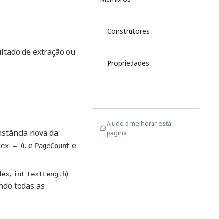
Construtores
ltado de extração ou
Propriedades
Ajude a melhorar esta
nstância nova da
página
, e
e
dex = 0
PageCount
,
)
dex
int
textLength
indo todas as