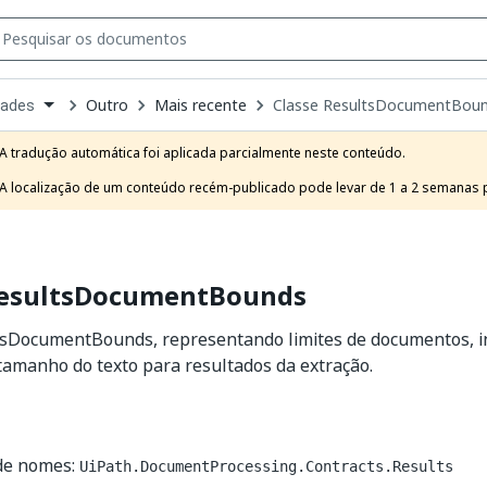
Outro
Mais recente
Classe ResultsDocumentBou
dades
own
e
A tradução automática foi aplicada parcialmente neste conteúdo.

t
A localização de um conteúdo recém-publicado pode levar de 1 a 2 semanas pa
ResultsDocumentBounds
tsDocumentBounds, representando limites de documentos, i
tamanho do texto para resultados da extração.
de nomes:
UiPath.DocumentProcessing.Contracts.Results