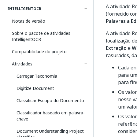
A atividade 
INTELLIGENTOCR
(fornecido c
Palavras a Ed
Notas de versão
A atividade 
Sobre o pacote de atividades
IntelligentOCR
localização d
Extração
e
W
Compatibilidade do projeto
rasurados, da
Atividades
Cada en
para um
Carregar Taxonomia
para fin
Digitize Document
Os valo
nesse va
Classificar Escopo do Documento
um valor
Classificador baseado em palavra-
Os valo
chave
referên
conside
Document Understanding Project