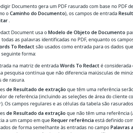
Redigir Documento gera um PDF rasurado com base no PDF de
omo o
Caminho do Documento
), os campos de entrada
Resul
itar
.
Redact Document usa o
Modelo de Objeto de Documento
par
e todas as palavras identificadas no PDF, enquanto os camp
ords To Redact
são usados como entrada para os dados qu
 seguinte forma:
trada na matriz de entrada
Words To Redact
é considerada
a pesquisa contínua que não diferencia maiúsculas de min
s de rasura.
res
de Resultado de extração
que têm uma referência serão
lor de referência (incluindo as seleções de área do cliente 
). Os campos regulares e as células da tabela são rasurados
res
de Resultado da extração
que não têm uma referência 
cia a um campo em que
Requer referência
está definido com
rados de forma semelhante às entradas no campo
Palavras 