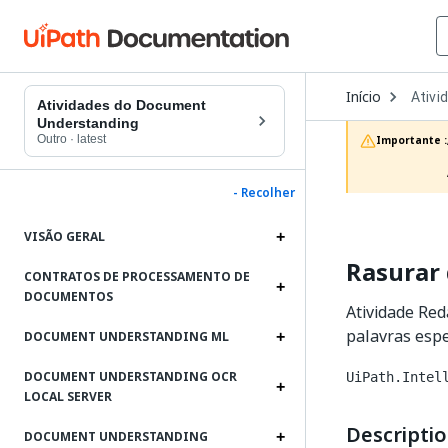
Open
Início
Ativi
Dropd
Atividades do Document
to
Understanding
choos
Outro
·
latest
Importante :
produc
- Recolher
VISÃO GERAL
Rasurar
CONTRATOS DE PROCESSAMENTO DE
DOCUMENTOS
Atividade Red
palavras espe
DOCUMENT UNDERSTANDING ML
DOCUMENT UNDERSTANDING OCR
UiPath.Intel
LOCAL SERVER
Descripti
DOCUMENT UNDERSTANDING