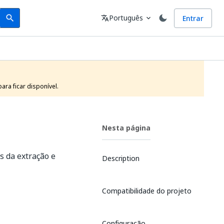
Search
Idioma
Português
Entrar
search
translate
expand_more
ra ficar disponível.
Nesta página
s da extração e
Description
Compatibilidade do projeto
Configuração