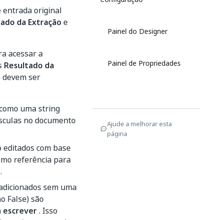
 entrada original
tado da Extração
e
Painel do Designer
a acessar a
Painel de Propriedades
os
Resultado da
e devem ser
 como uma string
úsculas no documento
Ajude a melhorar esta
página
 editados com base
como referência para
.
(adicionados sem uma
o False) são
a escrever
. Isso