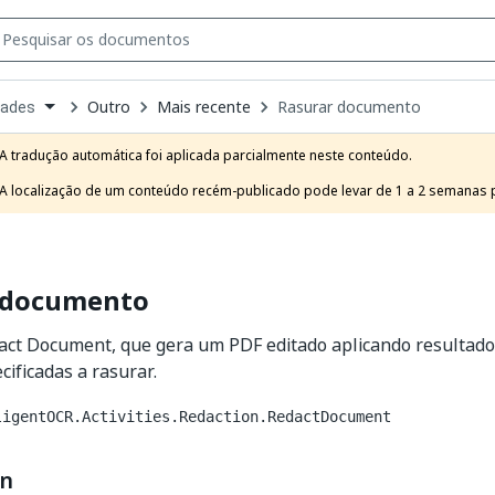
Outro
Mais recente
Rasurar documento
dades
own
e
A tradução automática foi aplicada parcialmente neste conteúdo.

t
A localização de um conteúdo recém-publicado pode levar de 1 a 2 semanas pa
 documento
act Document, que gera um PDF editado aplicando resultado
cificadas a rasurar.
ligentOCR.Activities.Redaction.RedactDocument
on