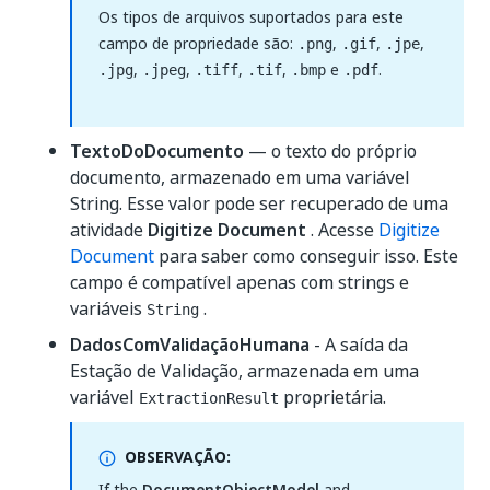
Os tipos de arquivos suportados para este
campo de propriedade são:
,
,
,
.png
.gif
.jpe
,
,
,
,
e
.
.jpg
.jpeg
.tiff
.tif
.bmp
.pdf
TextoDoDocumento
— o texto do próprio
documento, armazenado em uma variável
String. Esse valor pode ser recuperado de uma
atividade
Digitize Document
. Acesse
Digitize
Document
para saber como conseguir isso. Este
campo é compatível apenas com strings e
variáveis
.
String
DadosComValidaçãoHumana
- A saída da
Estação de Validação, armazenada em uma
variável
proprietária.
ExtractionResult
OBSERVAÇÃO:
If the
DocumentObjectModel
and