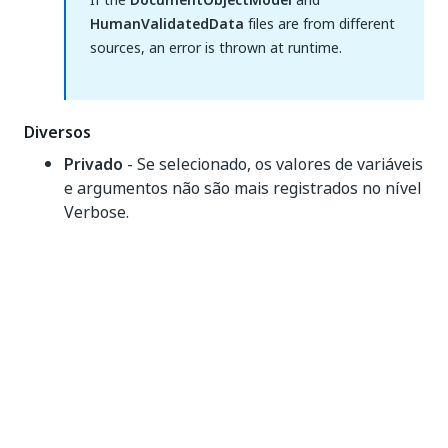
HumanValidatedData
files are from different
sources, an error is thrown at runtime.
Diversos
Privado
- Se selecionado, os valores de variáveis
e argumentos não são mais registrados no nível
Verbose.
Usando o Assistente para configurar
extratores
Add a
Train Extractors Scope
activity to your
workflow.
In the
Properties
panel, add your custom
configurations in the
DocumentObjectModel
,
DocumentPath
,
DocumentText
and