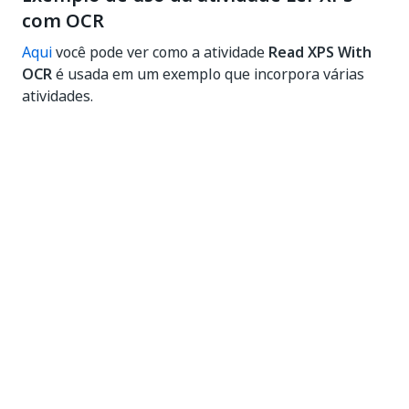
com OCR
Aqui
você pode ver como a atividade
Read XPS With
OCR
é usada em um exemplo que incorpora várias
atividades.
Sim
Não
thumb_up
thumb_down
Anterior
Avançar
Read XPS
Guias de
Text
instruções do
PDF