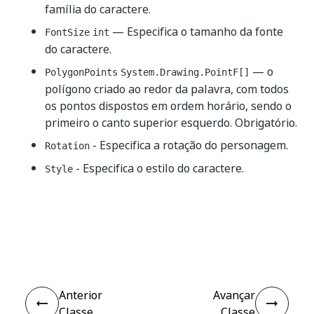
família do caractere.
— Especifica o tamanho da fonte
FontSize
int
do caractere.
— o
PolygonPoints
System.Drawing.PointF[]
polígono criado ao redor da palavra, com todos
os pontos dispostos em ordem horário, sendo o
primeiro o canto superior esquerdo. Obrigatório.
- Especifica a rotação do personagem.
Rotation
- Especifica o estilo do caractere.
Style
Sim
Não
thumb_up
thumb_down
Anterior
Avançar
Classe
Classe