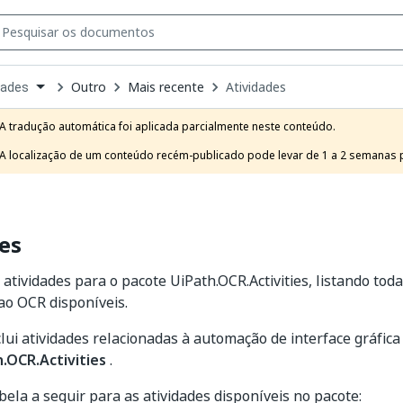
Outro
Mais recente
Atividades
dades
own
e
A tradução automática foi aplicada parcialmente neste conteúdo.

t
A localização de um conteúdo recém-publicado pode levar de 1 a 2 semanas pa
es
 atividades para o pacote UiPath.OCR.Activities, listando toda
ao OCR disponíveis.
clui atividades relacionadas à automação de interface gráfic
.OCR.Activities
.
abela a seguir para as atividades disponíveis no pacote: