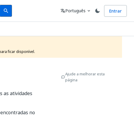
Search
Idioma
Português
Entrar
search
translate
expand_more
ra ficar disponível.
Ajude a melhorar esta
página
s as atividades
a encontradas no