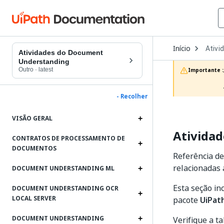
Open
Início
Ativi
Dropd
Atividades do Document
to
Understanding
choos
Outro
·
latest
Importante :
produc
- Recolher
VISÃO GERAL
Atividad
CONTRATOS DE PROCESSAMENTO DE
DOCUMENTOS
Referência de
relacionadas 
DOCUMENT UNDERSTANDING ML
Esta seção in
DOCUMENT UNDERSTANDING OCR
LOCAL SERVER
pacote
UiPath
DOCUMENT UNDERSTANDING
Verifique a t