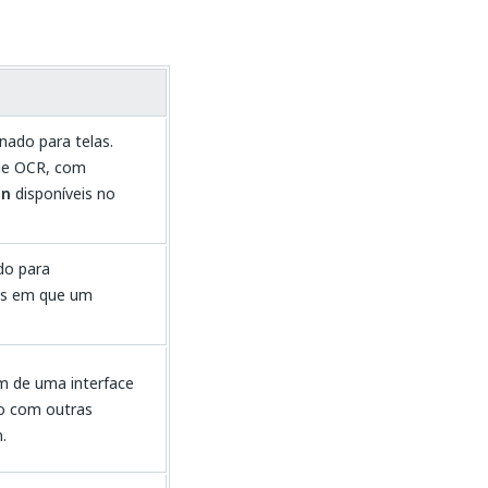
ado para telas.
de OCR, com
on
disponíveis no
do para
os em que um
m de uma interface
do com outras
.