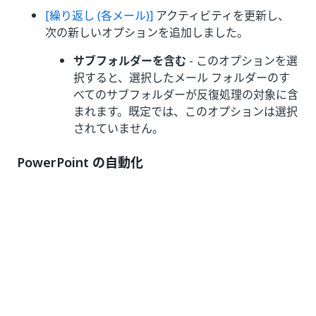
[繰り返し (各メール)]
アクティビティを更新し、
次の新しいオプションを追加しました。
サブフォルダーを含む
- このオプションを選
択すると、選択したメール フォルダーのす
べてのサブフォルダーが反復処理の対象に含
まれます。既定では、このオプションは選択
されていません。
PowerPoint の自動化
改良点
[スライドに画像/ビデオを追加]
アクティビティを
使用する際に、挿入する項目の場所を設定できる
ようになりました。[プロパティ] パネルの [項目の
高さ]、[項目の幅]、[左]、 [上] プロパティを使用
することで設定できます。
UI Automation
アクティビティを
[PowerPoint フ