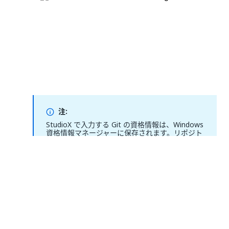
注:
StudioX で入力する Git の資格情報は、Windows
資格情報マネージャーに保存されます。リポジト
リの Git の資格情報を変更するには、[コントロ
ール パネル] > [ユーザー アカウント] > [資格情報
マネージャー] > [Windows 資格情報] に移動しま
す。
Git で新しいプロジェクトを作成する
Git で新しいプロジェクトを作成するには、まず
ソース