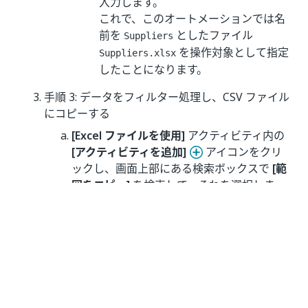
入力します。
これで、このオートメーションでは名
前を
としたファイル
Suppliers
を操作対象として指定
Suppliers.xlsx
したことになります。
手順 3: データをフィルター処理し、CSV ファイル
にコピーする
[Excel ファイルを使用]
アクティビティ内の
[アクティビティを追加]
アイコンをクリ
ックし、画面上部にある検索ボックスで
[範
囲をコピー]
を検索して、それを選択しま
す。[範囲をコピー] アクティビティがデザイ
ナー パネルに追加されます。
[範囲をコピー] アクティビティで、次の操作
を行います。
[元の範囲]
フィールドの右側にある
プ
ラス記号
をクリックし、