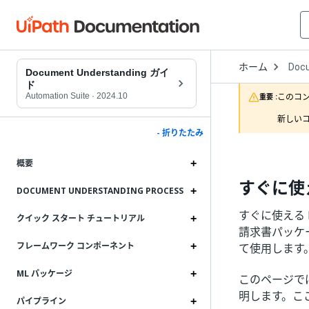
Open
ホーム
Doc
Drop
Document Understanding ガイ
to
ド
choo
Automation Suite
·
2024.10
このコ
重要 :
produ
新しいコ
- 折りたたみ
概要
すぐに使
DOCUMENT UNDERSTANDING PROCESS
すぐに使える Do
クイック スタート チュートリアル
請求書パッケ
フレームワーク コンポーネント
て使用します
ML パッケージ
このページでは、
明します。こ
パイプライン