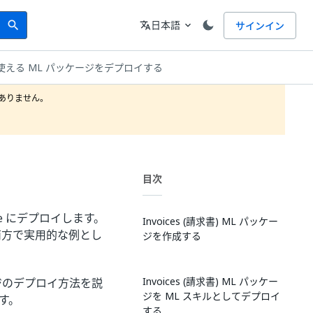
Search
言語
日本語
サインイン
search
translate
expand_more
使える ML パッケージをデプロイする
りません。

目次
Suite にデプロイします。
Invoices (請求書) ML パッケー
両方で実用的な例とし
ジを作成する
Invoices (請求書) ML パッケー
ジのデプロイ方法を説
ジを ML スキルとしてデプロイ
す。
する