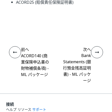
ACORD25 (賠償責任保険証明書)
いい
はい
thumb_up
thumb_down
え
前へ
次へ
Bank
ACORD140 (商
Statements (銀
業保険申込書の
行預金残高証明
財物補償条項) -
書) - ML パッケ
ML パッケージ
ージ
接続
ヘルプ リソース
サポート