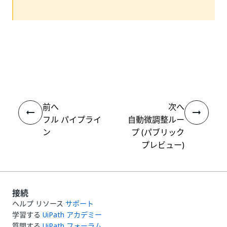
いい
はい
thumb_up
thumb_down
え
前へ
次へ
フル パイプライ
自動微調整ルー
ン
プ (パブリック
プレビュー)
接続
ヘルプ リソース
サポート
学習する
UiPath アカデミー
質問する
UiPath フォーラム