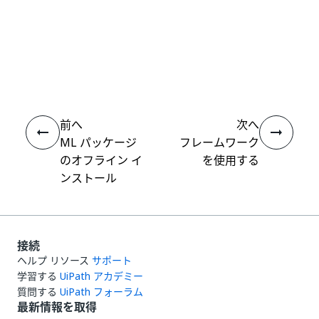
いい
はい
thumb_up
thumb_down
え
前へ
次へ
ML パッケージ
フレームワーク
のオフライン イ
を使用する
ンストール
接続
ヘルプ リソース
サポート
学習する
UiPath アカデミー
質問する
UiPath フォーラム
最新情報を取得