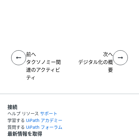
いい
はい
thumb_up
thumb_down
え
前へ
次へ
タクソノミー関
デジタル化の概
連のアクティビ
要
ティ
接続
ヘルプ リソース
サポート
学習する
UiPath アカデミー
質問する
UiPath フォーラム
最新情報を取得