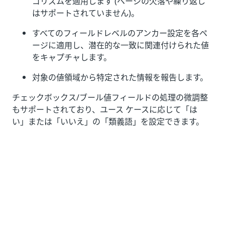
ゴリズムを適用します (ページの欠落や繰り返し
はサポートされていません)。
すべてのフィールドレベルのアンカー設定を各ペ
ージに適用し、潜在的な一致に関連付けられた値
をキャプチャします。
対象の値領域から特定された情報を報告します。
チェックボックス/ブール値フィールドの処理の微調整
もサポートされており、ユース ケースに応じて「は
い」または「いいえ」の「類義語」を設定できます。
この抽出器には学習 (トレーニング) 機能はなく、設定
が必要です。
特別な要件
この抽出器を使用するには、
Automation Cloud
Document Understanding の API キー
を使用する
か、オンプレミスの
AI Center
で
フォーム抽出器
の独