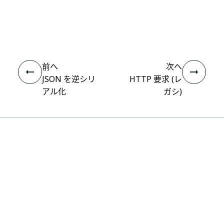
いい
はい
thumb_up
thumb_down
え
前へ
次へ
JSON を逆シリ
HTTP 要求 (レ
アル化
ガシ)
接続
ヘルプ リソース
サポート
学習する
UiPath アカデミー
質問する
UiPath フォーラム
最新情報を取得