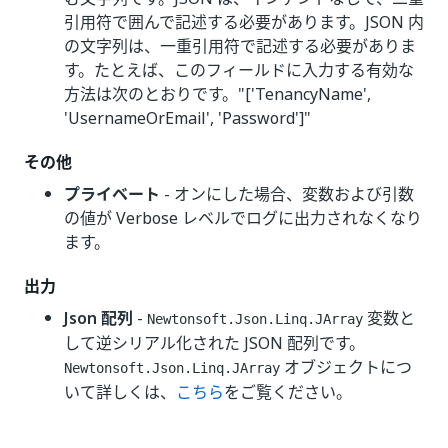
引用符で囲んで記述する必要があります。JSON 内
の文字列は、一重引用符で記述する必要がありま
す。たとえば、このフィールドに入力する有効な
方法は次のとおりです。"['TenancyName',
'UsernameOrEmail', 'Password']"
その他
プライベート
- オンにした場合、変数および引数
の値が Verbose レベルでログに出力されなくなり
ます。
出力
Json 配列
-
変数と
Newtonsoft.Json.Linq.JArray
して逆シリアル化された JSON 配列です。
オブジェクトにつ
Newtonsoft.Json.Linq.JArray
いて詳しくは、
こちら
をご覧ください。