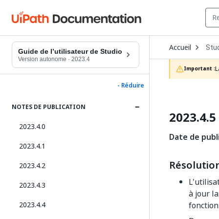
Ope
Accueil
Stu
Dro
Guide de l’utilisateur de Studio
to
Version autonome
·
2023.4
choo
L
Important :
prod
- Réduire
NOTES DE PUBLICATION
2023.4.5
2023.4.0
Date de publi
2023.4.1
Résolutio
2023.4.2
L'utilisa
2023.4.3
à jour l
2023.4.4
fonctio