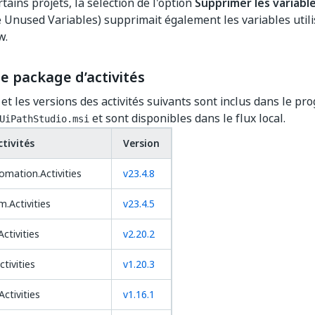
tains projets, la sélection de l'option
Supprimer les variable
Unused Variables) supprimait également les variables utili
w.
e package d’activités
et les versions des activités suivants sont inclus dans le p
et sont disponibles dans le flux local.
UiPathStudio.msi
tivités
Version
omation.Activities
v23.4.8
m.Activities
v23.4.5
Activities
v2.20.2
ctivities
v1.20.3
ctivities
v1.16.1