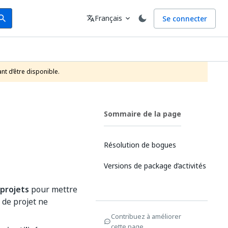
arch
Langue
Français
Se connecter
earch
translate
expand_more
nt d’être disponible.
Sommaire de la page
Résolution de bogues
Versions de package d’activités
 projets
pour mettre
 de projet ne
Contribuez à améliorer
cette page