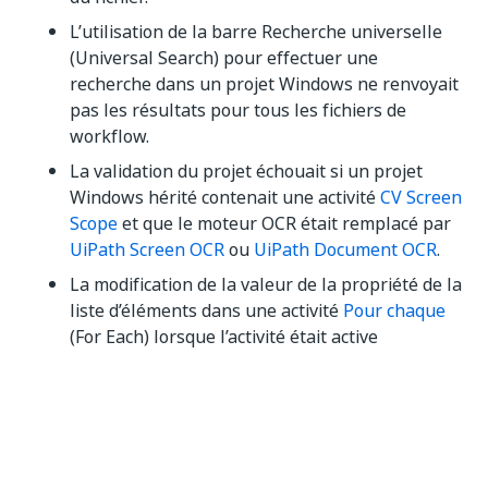
L’utilisation de la barre Recherche universelle
(Universal Search) pour effectuer une
recherche dans un projet Windows ne renvoyait
pas les résultats pour tous les fichiers de
workflow.
La validation du projet échouait si un projet
Windows hérité contenait une activité
CV Screen
Scope
et que le moteur OCR était remplacé par
UiPath Screen OCR
ou
UiPath Document OCR
.
La modification de la valeur de la propriété de la
liste d’éléments dans une activité
Pour chaque
(For Each) lorsque l’activité était active
entraînait l’apparition de modifications
inattendues dans le workflow.
Une erreur s'est produite lors de l'exécution
d'une nouvelle installation par machine sur une
machine où Studio avait déjà été installé par