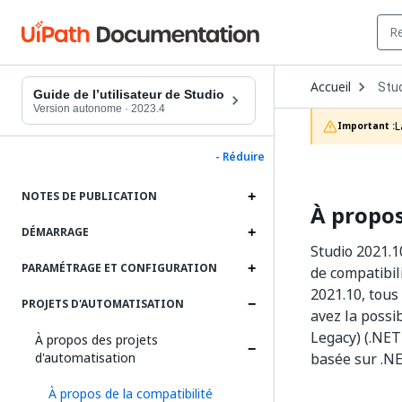
Ope
Accueil
Stu
Dro
Guide de l’utilisateur de Studio
to
Version autonome
·
2023.4
choo
L
Important :
prod
- Réduire
NOTES DE PUBLICATION
À propos
DÉMARRAGE
Studio 2021.1
PARAMÉTRAGE ET CONFIGURATION
de compatibili
2021.10, tous
PROJETS D'AUTOMATISATION
avez la possi
Legacy) (.NET
À propos des projets
d'automatisation
basée sur .NE
À propos de la compatibilité