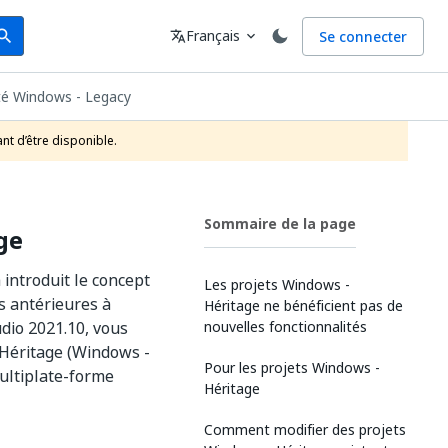
arch
Langue
Français
Se connecter
earch
translate
expand_more
ité Windows - Legacy
nt d’être disponible.
Sommaire de la page
ge
 introduit le concept
Les projets Windows -
ns antérieures à
Héritage ne bénéficient pas de
udio 2021.10, vous
nouvelles fonctionnalités
- Héritage (Windows -
Pour les projets Windows -
ultiplate-forme
Héritage
Comment modifier des projets