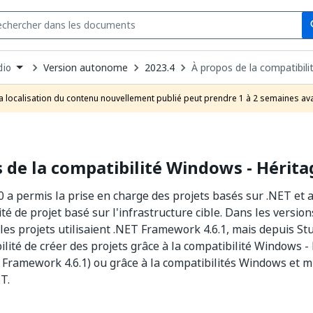
Se
s
n
Version autonome
2023.4
À propos de la compatibil
dio
pdown
se
a localisation du contenu nouvellement publié peut prendre 1 à 2 semaines ava
uct
 de la compatibilité Windows - Hérita
0 a permis la prise en charge des projets basés sur .NET et a
té de projet basé sur l'infrastructure cible. Dans les versio
 les projets utilisaient .NET Framework 4.6.1, mais depuis St
bilité de créer des projets grâce à la compatibilité Windows 
 Framework 4.6.1) ou grâce à la compatibilités Windows et m
T.