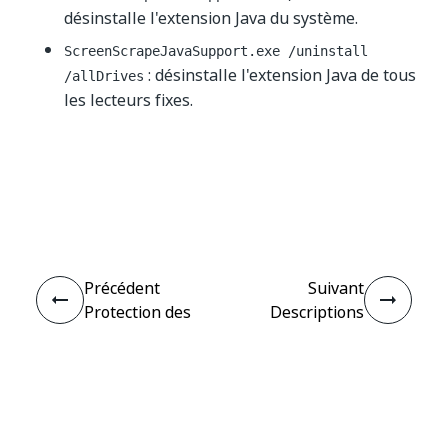
désinstalle l'extension Java du système.
ScreenScrapeJavaSupport.exe /uninstall
: désinstalle l'extension Java de tous
/allDrives
les lecteurs fixes.
Oui
Non
thumb_up
thumb_down
Précédent
Suivant
Protection des
Descriptions
données
des arguments
sensibles
de l'outil
ScreenScrapeJavaSupport