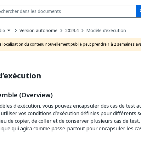
Se
s
n
Version autonome
2023.4
Modèle d’exécution
dio
pdown
se
a localisation du contenu nouvellement publié peut prendre 1 à 2 semaines ava
uct
d’exécution
emble (Overview)
èles d'exécution, vous pouvez encapsuler des cas de test 
utiliser vos conditions d'exécution définies pour différents s
ieu de copier, de coller et de conserver plusieurs cas de test
que qui agira comme passe-partout pour encapsuler les cas 