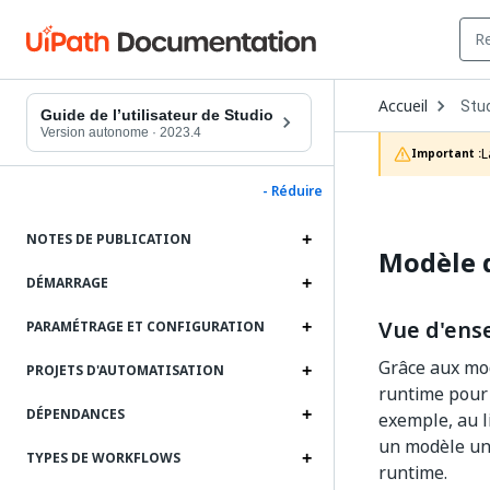
Ope
Accueil
Stu
Dro
Guide de l’utilisateur de Studio
to
Version autonome
·
2023.4
choo
L
Important :
prod
- Réduire
NOTES DE PUBLICATION
Modèle 
DÉMARRAGE
Vue d'ens
PARAMÉTRAGE ET CONFIGURATION
Grâce aux mod
PROJETS D'AUTOMATISATION
runtime pour 
DÉPENDANCES
exemple, au l
un modèle uni
TYPES DE WORKFLOWS
runtime.