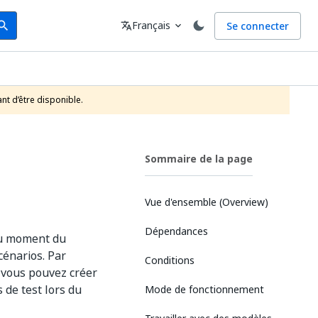
arch
Langue
Français
Se connecter
earch
translate
expand_more
nt d’être disponible.
Sommaire de la page
Vue d'ensemble (Overview)
Dépendances
au moment du
cénarios. Par
Conditions
, vous pouvez créer
de test lors du
Mode de fonctionnement