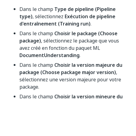
Dans le champ
Type de pipeline (Pipeline
type)
, sélectionnez
Exécution de pipeline
d'entraînement (Training run)
.
Dans le champ
Choisir le package (Choose
package)
, sélectionnez le package que vous
avez créé en fonction du paquet ML
DocumentUnderstanding
.
Dans le champ
Choisir la version majeure du
package (Choose package major version)
,
sélectionnez une version majeure pour votre
package.
Dans le champ
Choisir la version mineure du
package (Choose package minor version)
,
sélectionnez une version mineure pour votre
package. Il est fortement recommandé de
toujours utiliser la version mineure 0 (zéro).
Dans le champ
Choisir un ensemble de