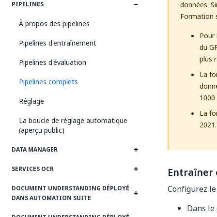
données. Sin
PIPELINES
Formation 
À propos des pipelines
Pour 
Pipelines d'entraînement
du GP
plus 
Pipelines d'évaluation
La fo
Pipelines complets
donné
1000 
Réglage
La fo
La boucle de réglage automatique
2021.
(aperçu public)
DATA MANAGER
SERVICES OCR
Entraîner
Configurez le
DOCUMENT UNDERSTANDING DÉPLOYÉ
DANS AUTOMATION SUITE
Dans le