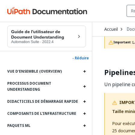
Ope
Accueil
Doc
Dro
Guide de l'utilisateur de
to
Document Understanding
choo
Automation Suite
·
2022.4
L
Important :
prod
- Réduire
Pipeline
VUE D'ENSEMBLE (OVERVIEW)
PROCESSUS DOCUMENT
Un pipeline c
UNDERSTANDING
DIDACTICIELS DE DÉMARRAGE RAPIDE
IMPOR
Taille min
COMPOSANTS DE L'INFRASTRUCTURE
Pour exécu
PAQUETS ML
25 documen