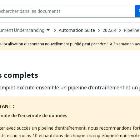
Se
s
n
Automation Suite
2022,4
Pipelin
ument Understanding
pdown
se
a localisation du contenu nouvellement publié peut prendre 1 à 2 semaines ava
uct
s complets
omplet exécute ensemble un pipeline d'entraînement et un p
TANT :
imale de l'ensemble de données
ter avec succès un pipeline d'entraînement, nous recommandons fo
ts et au moins 10 échantillons de chaque champ étiqueté dans vot