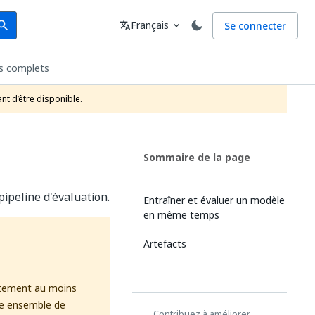
arch
Langue
Français
Se connecter
earch
translate
expand_more
es complets
nt d’être disponible.
Sommaire de la page
ipeline d'évaluation.
Entraîner et évaluer un modèle
en même temps
Artefacts
rtement au moins
re ensemble de
Contribuez à améliorer