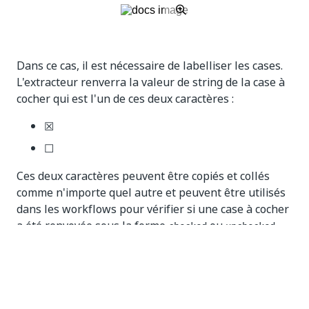
Dans ce cas, il est nécessaire de labelliser les cases.
L'extracteur renverra la valeur de string de la case à
cocher qui est l'un de ces deux caractères :
☒
☐
Ces deux caractères peuvent être copiés et collés
comme n'importe quel autre et peuvent être utilisés
dans les workflows pour vérifier si une case à cocher
a été renvoyée sous la forme
ou
.
checked
unchecked
De plus, le framework
IntelligentOCR
sait les
reconnaître, surtout si un champ est défini comme
https://docs.uipath.com/fr/activities/docs/about-the-
intelligent-ocr-activities-pack :