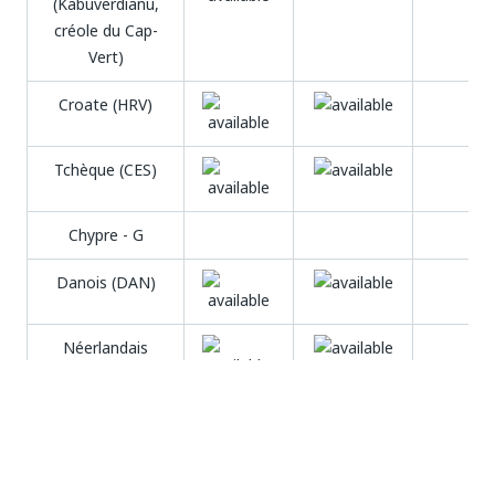
(Kabuverdianu,
créole du Cap-
Vert)
Croate (HRV)
Tchèque (CES)
Chypre - G
Danois (DAN)
Néerlandais
(NLD)
Anglais (ENG)
Estonien (EST)