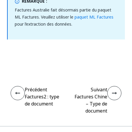
REMARQUE :
Factures Australie fait désormais partie du paquet
ML Factures. Veuillez utiliser le
paquet ML Factures
pour l’extraction des données.
Oui
Non
thumb_up
thumb_down
Précédent
Suivant
Factures2 : type
Factures Chine
de document
– Type de
document