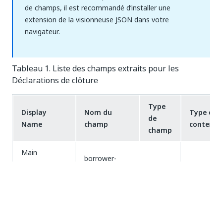
de champs, il est recommandé d’installer une
extension de la visionneuse JSON dans votre
navigateur.
Tableau 1. Liste des champs extraits pour les
Déclarations de clôture
Type
Display
Nom du
Type de
de
Name
champ
contenu
champ
Main
borrower-
Borrower Full
regular
string
name
Name
Closing
Disclosure
cd-purpose
regular
string