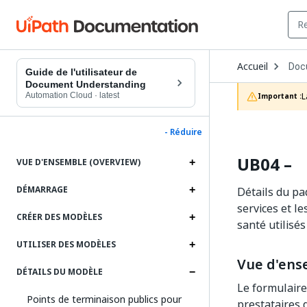
Ope
Accueil
Doc
Dro
Guide de l'utilisateur de
to
Document Understanding
choo
Automation Cloud
·
latest
L
Important :
prod
- Réduire
UB04 –
VUE D'ENSEMBLE (OVERVIEW)
DÉMARRAGE
Détails du pa
services et l
CRÉER DES MODÈLES
santé utilisé
UTILISER DES MODÈLES
Vue d'ens
DÉTAILS DU MODÈLE
Le formulaire
Points de terminaison publics pour
prestataires 