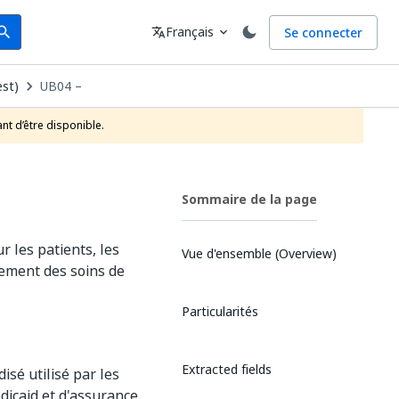
arch
Langue
Français
Se connecter
earch
translate
expand_more
est)
UB04 –
nt d’être disponible.
Sommaire de la page
r les patients, les
Vue d'ensemble (Overview)
ement des soins de
Particularités
Extracted fields
sé utilisé par les
dicaid et d'assurance