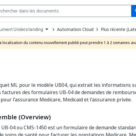
Se
s
n
Automation Cloud
Plus récente (Lat
ument Understanding
pdown
se
a localisation du contenu nouvellement publié peut prendre 1 à 2 semaines ava
uct
quet ML pour le modèle UB04, qui extrait les informations su
es factures des formulaires UB-04 de demandes de rembours
s pour l’assurance Medicare, Medicaid et l’assurance privée.
emble (Overview)
 UB-04 ou CMS-1450 est un formulaire de demande standardi
de soins de santé pour facturer les prestations Medicare, Me