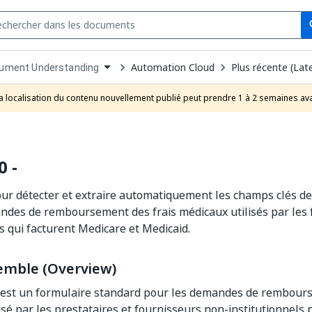
Se
s
n
Automation Cloud
Plus récente (Lat
ument Understanding
pdown
se
a localisation du contenu nouvellement publié peut prendre 1 à 2 semaines ava
uct
 -
ur détecter et extraire automatiquement les champs clés d
des de remboursement des frais médicaux utilisés par les 
ls qui facturent Medicare et Medicaid.
emble (Overview)
est un formulaire standard pour les demandes de rembours
isé par les prestataires et fournisseurs non-institutionnels 