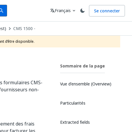
arch
Langue
Français
Se connecter
earch
translate
expand_more
est)
CMS 1500 -
nt d’être disponible.
Sommaire de la page
es formulaires CMS-
Vue d'ensemble (Overview)
fournisseurs non-
Particularités
Extracted fields
ement des frais
pour facturer les