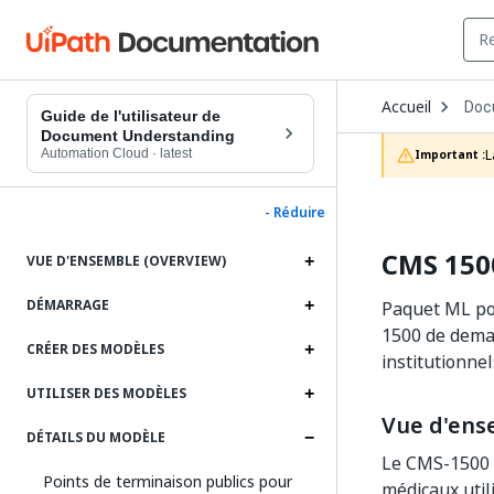
Ope
Accueil
Doc
Dro
Guide de l'utilisateur de
to
Document Understanding
choo
Automation Cloud
·
latest
L
Important :
prod
- Réduire
CMS 1500
VUE D'ENSEMBLE (OVERVIEW)
DÉMARRAGE
Paquet ML po
1500 de deman
CRÉER DES MODÈLES
institutionne
UTILISER DES MODÈLES
Vue d'ens
DÉTAILS DU MODÈLE
Le CMS-1500 
Points de terminaison publics pour
médicaux util