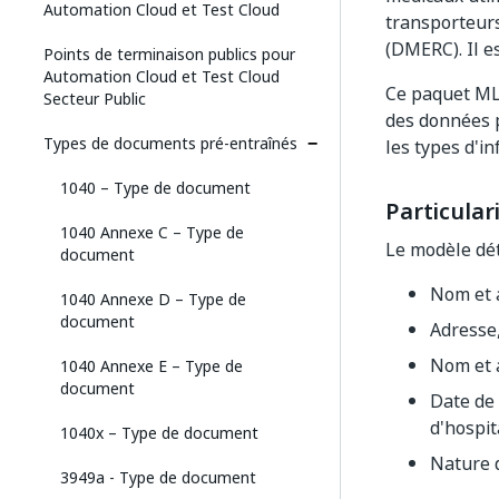
Automation Cloud et Test Cloud
transporteur
(DMERC). Il e
Points de terminaison publics pour
Automation Cloud et Test Cloud
Ce paquet ML 
Secteur Public
des données p
Types de documents pré-entraînés
les types d'i
1040 – Type de document
Particular
1040 Annexe C – Type de
Le modèle dé
document
Nom et 
1040 Annexe D – Type de
document
Adresse,
Nom et a
1040 Annexe E – Type de
document
Date de
d'hospit
1040x – Type de document
Nature d
3949a - Type de document