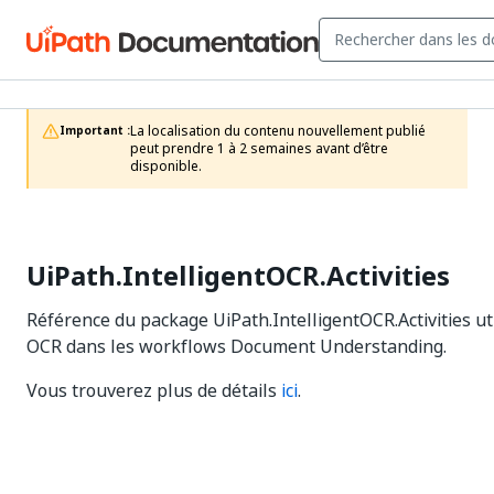
La localisation du contenu nouvellement publié 
Important :
peut prendre 1 à 2 semaines avant d’être 
disponible.
UiPath.IntelligentOCR.Activities
Référence du package UiPath.IntelligentOCR.Activities uti
OCR dans les workflows Document Understanding.
Vous trouverez plus de détails
ici
.
Oui
No
thumb_up
thumb_down