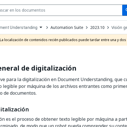
Se
se
Automation Suite
2023.10
Visión g
ment Understanding
own
e
La localización de contenidos recién publicados puede tardar entre una y dos
t
eneral de digitalización
ve para la digitalización en Document Understanding, que 
to legible por máquina de los archivos entrantes como prime
o de documentos.
italización
ción es el proceso de obtener texto legible por máquina a part
erminado, de modo que un robot pueda comprender su conten