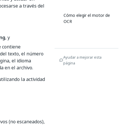
ocesarse a través del
Cómo elegir el motor de
OCR
ing
, y
e contiene
 del texto, el número
Ayudar a mejorar esta
gina, el idioma
página
a en el archivo.
tilizando la actividad
ivos (no escaneados),