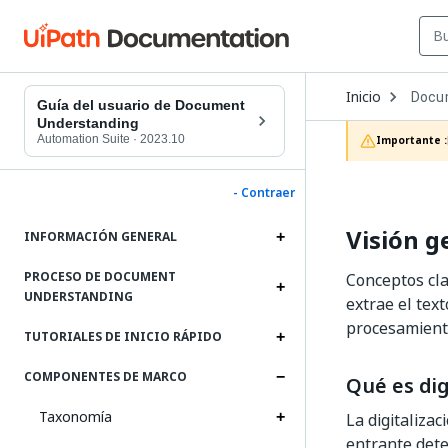
Open
Inicio
Docu
Dropd
Guía del usuario de Document
to
Understanding
choos
Automation Suite
·
2023.10
Importante :
produc
- Contraer
Visión g
INFORMACIÓN GENERAL
PROCESO DE DOCUMENT
Conceptos cla
UNDERSTANDING
extrae el tex
procesamient
TUTORIALES DE INICIO RÁPIDO
COMPONENTES DE MARCO
Qué es dig
Taxonomía
La digitaliza
entrante det