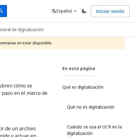
arch
Idioma
Español
Iniciar sesión
arch
translate
expand_more
eneral de digitalización
 semanas en estar disponible.
En esta página
cubren cómo se
Qué es digitalización
r paso en el marco de
Qué no es digitalización
Cuándo se usa el OCR en la
ir de un archivo
digitalización
ido y actuar en