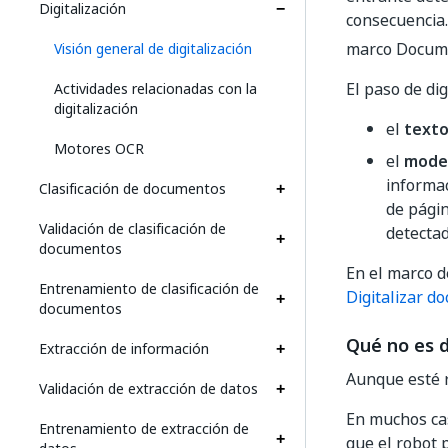
Digitalización
consecuencia.
marco Docum
Visión general de digitalización
El paso de dig
Actividades relacionadas con la
digitalización
el
text
Motores OCR
el
mode
informac
Clasificación de documentos
de págin
Validación de clasificación de
detectad
documentos
En el marco d
Entrenamiento de clasificación de
Digitalizar d
documentos
Qué no es d
Extracción de información
Aunque esté 
Validación de extracción de datos
En muchos cas
Entrenamiento de extracción de
que el robot 