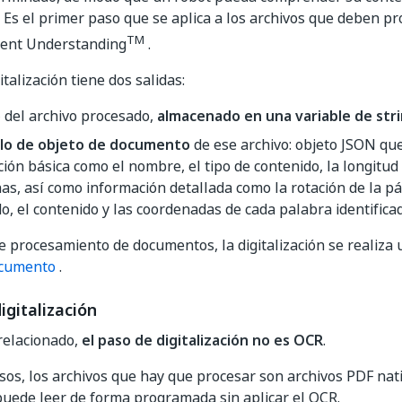
 Es el primer paso que se aplica a los archivos que deben pr
TM
ent Understanding
.
italización tiene dos salidas:
o
del archivo procesado,
almacenado en una variable de str
lo de objeto de documento
de ese archivo: objeto JSON qu
ión básica como el nombre, el tipo de contenido, la longitud
as, así como información detallada como la rotación de la pá
o, el contenido y las coordenadas de cada palabra identificad
e procesamiento de documentos, la digitalización se realiza u
ocumento
.
igitalización
relacionado,
el paso de digitalización no es OCR
.
os, los archivos que hay que procesar son archivos PDF nat
puede leer de forma programada sin aplicar el OCR.