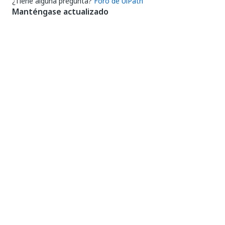
¿Tiene alguna pregunta?
Foro de UiPath
Manténgase actualizado