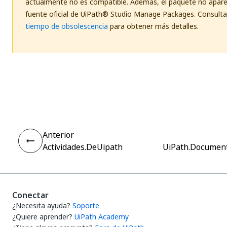
actualmente no es compatible. Además, el paquete no apare
fuente oficial de UiPath® Studio Manage Packages. Consulta
tiempo de obsolescencia
para obtener más detalles.
Sí
No
thumb_up
thumb_down
Anterior
Actividades.DeUipath
UiPath.Document
Conectar
¿Necesita ayuda?
Soporte
¿Quiere aprender?
UiPath Academy