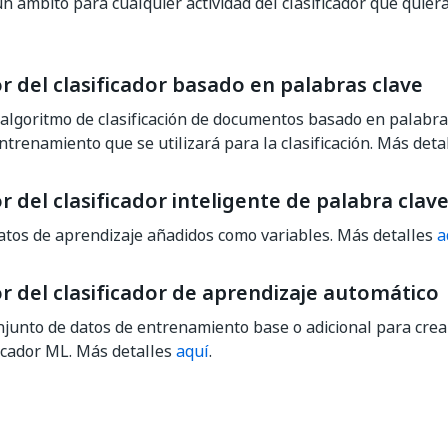
n ámbito para cualquier actividad del clasificador que quier
 del clasificador basado en palabras clave
algoritmo de clasificación de documentos basado en palabras
ntrenamiento que se utilizará para la clasificación. Más deta
 del clasificador inteligente de palabra clav
atos de aprendizaje añadidos como variables. Más detalles
a
r del clasificador de aprendizaje automático
onjunto de datos de entrenamiento base o adicional para crear
icador ML. Más detalles
aquí
.
Sí
No
thumb_up
thumb_down