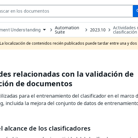
Se
se
Automation
Actividades 
2023.10
ment Understanding
Suite
clasificaci
own
e
La localización de contenidos recién publicados puede tardar entre una y dos
t
des relacionadas con la validación de
ación de documentos
tilizadas para el entrenamiento del clasificador en el marc
, incluida la mejora del conjunto de datos de entrenamien
l alcance de los clasificadores