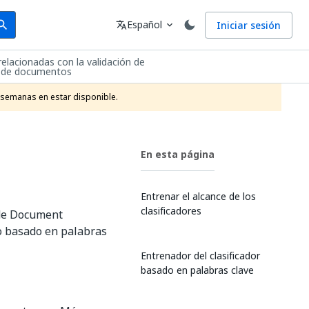
arch
Idioma
Español
Iniciar sesión
arch
translate
expand_more
relacionadas con la validación de
ón de documentos
 semanas en estar disponible.
En esta página
Entrenar el alcance de los
clasificadores
o de Document
to basado en palabras
Entrenador del clasificador
basado en palabras clave