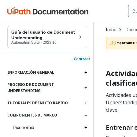
Open
Inicio
Docu
Dropd
Guía del usuario de Document
to
Understanding
choos
Automation Suite
·
2023.10
Importante :
produc
- Contraer
Activida
INFORMACIÓN GENERAL
clasific
PROCESO DE DOCUMENT
UNDERSTANDING
Actividades u
Understanding
TUTORIALES DE INICIO RÁPIDO
clave.
COMPONENTES DE MARCO
Entrenar e
Taxonomía