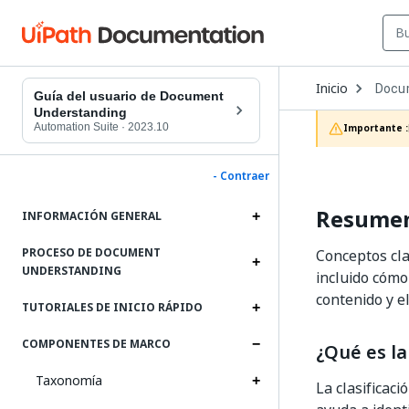
Open
Inicio
Docu
Dropd
Guía del usuario de Document
to
Understanding
choos
Automation Suite
·
2023.10
Importante :
produc
- Contraer
Resumen 
INFORMACIÓN GENERAL
PROCESO DE DOCUMENT
Conceptos cla
UNDERSTANDING
incluido cómo
contenido y el
TUTORIALES DE INICIO RÁPIDO
COMPONENTES DE MARCO
¿Qué es la
Taxonomía
La clasifica