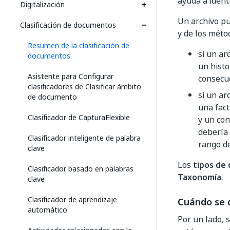
ayuda a ident
Digitalización
Un archivo pu
Clasificación de documentos
y de los méto
Resumen de la clasificación de
si un ar
documentos
un histo
Asistente para Configurar
consecue
clasificadores de Clasificar ámbito
si un ar
de documento
una fact
Clasificador de CapturaFlexible
y un con
debería 
Clasificador inteligente de palabra
rango de
clave
Los
tipos de
Clasificador basado en palabras
Taxonomía
.
clave
Clasificador de aprendizaje
Cuándo se d
automático
Por un lado, 