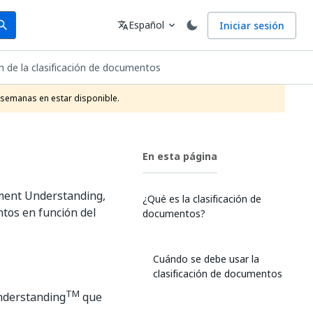
arch
Idioma
Español
Iniciar sesión
arch
translate
expand_more
 de la clasificación de documentos
 semanas en estar disponible.
En esta página
ument Understanding,
¿Qué es la clasificación de
ntos en función del
documentos?
Cuándo se debe usar la
clasificación de documentos
TM
nderstanding
que