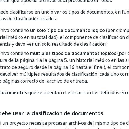
ificar qué tipos de archivos está procesando el robot.
ede clasificarse en uno o varios tipos de documentos, en fu
dos de clasificación usados:
chivo contiene
un solo tipo de documento lógico
(por ejempl
rial médico en su totalidad), el componente de clasificación
ncia y devolver un solo resultado de clasificación;
chivo contiene
múltiples tipos de documentos lógicos
(por 
ura de la página 1 a la página 5, un historial médico en las s
trato de seguro desde la página 16 hasta el final), el compon
devolver múltiples resultados de clasificación, cada uno cor
 páginas correcto del archivo de entrada.
 documentos
que se intentan clasificar son los definidos en 
ebe usar la clasificación de documentos
si un proyecto necesita procesar archivos del mismo tipo de