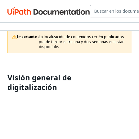
La localización de contenidos recién publicados 
Importante :
puede tardar entre una y dos semanas en estar 
disponible.
Visión general de
digitalización
Sí
No
thumb_up
thumb_down