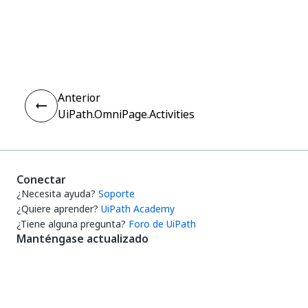
Sí
No
thumb_up
thumb_down
Anterior
UiPath.OmniPage.Activities
Conectar
¿Necesita ayuda?
Soporte
¿Quiere aprender?
UiPath Academy
¿Tiene alguna pregunta?
Foro de UiPath
Manténgase actualizado