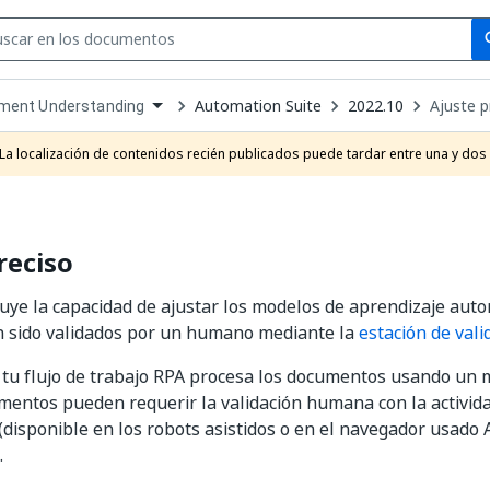
Se
se
Automation Suite
2022.10
Ajuste p
ment Understanding
own
e
La localización de contenidos recién publicados puede tardar entre una y dos
t
reciso
luye la capacidad de ajustar los modelos de aprendizaje auto
n sido validados por un humano mediante la
estación de vali
tu flujo de trabajo RPA procesa los documentos usando un 
mentos pueden requerir la validación humana con la activid
(disponible en los robots asistidos o en el navegador usado 
.