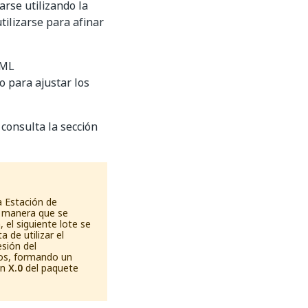
rse utilizando la
tilizarse para afinar
 ML
lo para ajustar los
consulta la sección
a Estación de
de manera que se
, el siguiente lote se
 de utilizar el
sión del
os, formando un
ón
X.0
del paquete