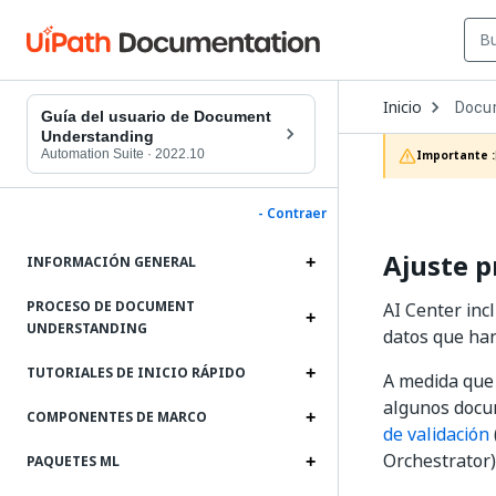
Open
Inicio
Docu
Dropd
Guía del usuario de Document
to
Understanding
choos
Automation Suite
·
2022.10
Importante :
produc
- Contraer
Ajuste p
INFORMACIÓN GENERAL
PROCESO DE DOCUMENT
AI Center inc
UNDERSTANDING
datos que ha
TUTORIALES DE INICIO RÁPIDO
A medida que 
algunos docu
COMPONENTES DE MARCO
de validación
Orchestrator)
PAQUETES ML