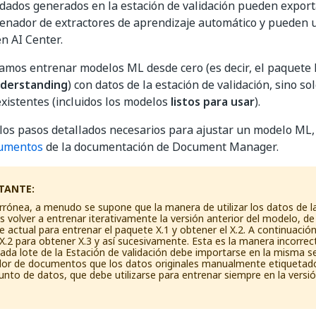
idados generados en la estación de validación pueden exporta
renador de extractores de aprendizaje automático y pueden u
n AI Center.
mos entrenar modelos ML desde cero (es decir, el paquete
derstanding
) con datos de la estación de validación, sino so
istentes (incluidos los modelos
listos para usar
).
los pasos detallados necesarios para ajustar un modelo ML, 
cumentos
de la documentación de Document Manager.
TANTE:
rónea, a menudo se supone que la manera de utilizar los datos de l
es volver a entrenar iterativamente la versión anterior del modelo, 
ote actual para entrenar el paquete X.1 y obtener el X.2. A continuación
X.2 para obtener X.3 y así sucesivamente. Esta es la manera incorrecta
ada lote de la Estación de validación debe importarse en la misma se
dor de documentos que los datos originales manualmente etiquetad
nto de datos, que debe utilizarse para entrenar siempre en la versi