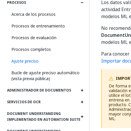
Los datos val
PROCESOS
actividad Ent
Acerca de los procesos
modelos ML e
Procesos de entrenamiento
No recomenda
DocumentUn
Procesos de evaluación
modelos ML ex
Procesos completos
Para conocer 
Importar do
Ajuste preciso
Bucle de ajuste preciso automático
IMPOR
(vista previa pública)
De forma er
validación 
ADMINISTRADOR DE DOCUMENTOS
utilice el l
entrena en 
SERVICIOS DE OCR
producto. C
Administra
mayor conju
DOCUMENT UNDERSTANDING
ML.
IMPLEMENTADO EN AUTOMATION SUITE