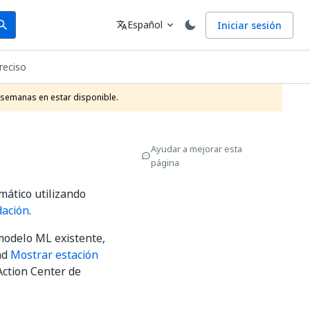
arch
Idioma
Español
Iniciar sesión
arch
translate
expand_more
reciso
 semanas en estar disponible.
Ayudar a mejorar esta
página
mático utilizando
dación
.
modelo ML existente,
ad
Mostrar estación
Action Center de