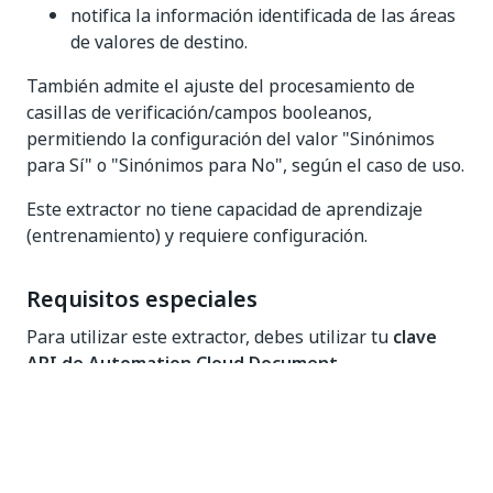
notifica la información identificada de las áreas
de valores de destino.
También admite el ajuste del procesamiento de
casillas de verificación/campos booleanos,
permitiendo la configuración del valor "Sinónimos
para Sí" o "Sinónimos para No", según el caso de uso.
Este extractor no tiene capacidad de aprendizaje
(entrenamiento) y requiere configuración.
Requisitos especiales
Para utilizar este extractor, debes utilizar tu
clave
API de Automation Cloud Document
Understanding
o alojar tu propia instancia del
Extractor de formularios
en
AI Center
local.
La funcionalidad de anclajes está ahora disponible en
el Editor de plantillas, lo que te permite definir reglas