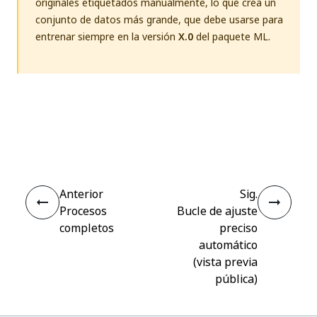
originales etiquetados manualmente, lo que crea un
conjunto de datos más grande, que debe usarse para
entrenar siempre en la versión
X.0
del paquete ML.
Sí
No
thumb_up
thumb_down
Anterior
Sig.
Procesos
Bucle de ajuste
completos
preciso
automático
(vista previa
pública)