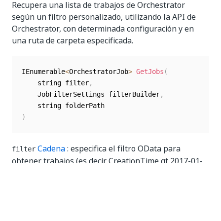
Recupera una lista de trabajos de Orchestrator
según un filtro personalizado, utilizando la API de
Orchestrator, con determinada configuración y en
una ruta de carpeta especificada.
IEnumerable
<
OrchestratorJob
>
GetJobs
(
    string filter
,
    JobFilterSettings filterBuilder
,
)
Cadena
: especifica el filtro OData para
filter
obtener trabajos (es decir CreationTime gt 2017-01-
01T00:03:08.93Z y
). Para obtener
State eq 'Running'
más referencias, consulta la
Documentación de
OData
.
: especifica el filtro
filterBuilder JobFilterSettings