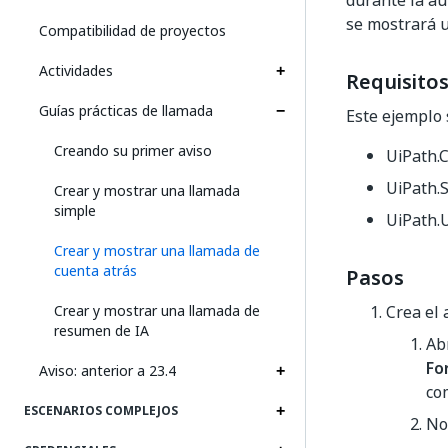
durante la au
se mostrará u
Compatibilidad de proyectos
Actividades
Requisitos
Guías prácticas de llamada
Este ejemplo 
Creando su primer aviso
UiPath.C
UiPath.S
Crear y mostrar una llamada
simple
UiPath.U
Crear y mostrar una llamada de
cuenta atrás
Pasos
Crear y mostrar una llamada de
Crea el 
resumen de IA
Ab
Fo
Aviso: anterior a 23.4
co
ESCENARIOS COMPLEJOS
No