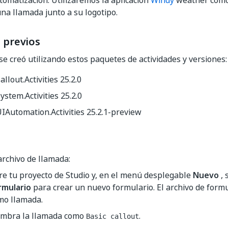
tomatización. Utilizaremos la aplicación
Windy
weather como
na llamada junto a su logotipo.
 previos
se creó utilizando estos paquetes de actividades y versiones:
allout.Activities 25.2.0
ystem.Activities 25.2.0
IAutomation.Activities 25.2.1-preview
archivo de llamada:
re tu proyecto de Studio y, en el menú desplegable
Nuevo
, 
rmulario
para crear un nuevo formulario. El archivo de formul
mo llamada.
mbra la llamada como
.
Basic callout