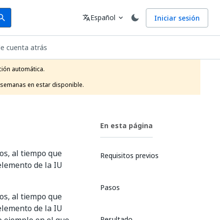
arch
Idioma
Español
Iniciar sesión
arch
translate
expand_more
de cuenta atrás
ión automática.

 semanas en estar disponible.
En esta página
os, al tiempo que
Requisitos previos
elemento de la IU
Pasos
os, al tiempo que
elemento de la IU
Resultado