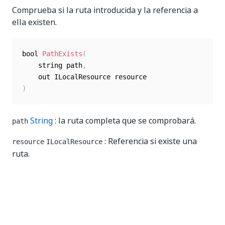
Comprueba si la ruta introducida y la referencia a
ella existen.
bool 
PathExists
(
    string path
,
)
String
: la ruta completa que se comprobará.
path
: Referencia si existe una
resource
ILocalResource
ruta.
PathExists(String, PathType,
ILocalResource)
Comprueba si existen la ruta introducida, el tipo de