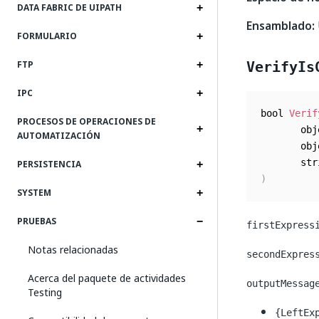
DATA FABRIC DE UIPATH
Ensamblado:
FORMULARIO
FTP
VerifyIs
IPC
bool 
Verif
PROCESOS DE OPERACIONES DE
       obj
AUTOMATIZACIÓN
       obj
       str
PERSISTENCIA
)
SYSTEM
PRUEBAS
firstExpress
Notas relacionadas
secondExpres
Acerca del paquete de actividades
outputMessag
Testing
{LeftEx