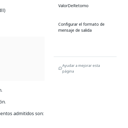
ValorDeRetorno
ll)
Configurar el formato de
)
mensaje de salida
Ayudar a mejorar esta
página
n.
ón.
mentos admitidos son: