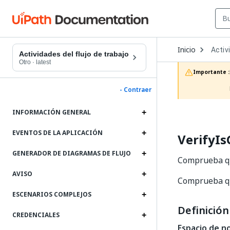
Open
Inicio
Activ
Dropd
Actividades del flujo de trabajo
to
Otro
·
latest
choos
Importante :
produc
- Contraer
INFORMACIÓN GENERAL
EVENTOS DE LA APLICACIÓN
VerifyI
GENERADOR DE DIAGRAMAS DE FLUJO
Comprueba qu
AVISO
Comprueba qu
ESCENARIOS COMPLEJOS
Definición
CREDENCIALES
Espacio de n