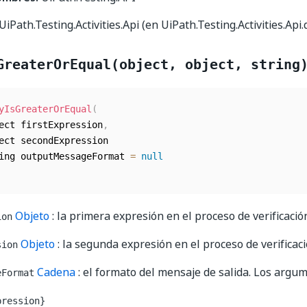
UiPath.Testing.Activities.Api (en UiPath.Testing.Activities.Api.d
GreaterOrEqual(object, object, string
yIsGreaterOrEqual
(
ect firstExpression
,
ect secondExpression

ing outputMessageFormat 
=
null
Objeto
: la primera expresión en el proceso de verificació
ion
Objeto
: la segunda expresión en el proceso de verificaci
sion
Cadena
: el formato del mensaje de salida. Los argu
eFormat
pression}