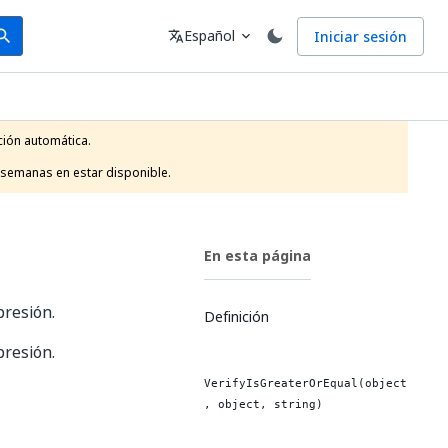
arch
Idioma
Español
Iniciar sesión
arch
translate
expand_more
ión automática.

 semanas en estar disponible.
En esta página
resión.
Definición
resión.
VerifyIsGreaterOrEqual(object
, object, string)