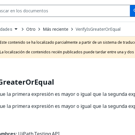
Se
se
Otro
Más reciente
VerifyIsGreaterOrEqual
idades
own
e
Este contenido se ha localizado parcialmente a partir de un sistema de traducc
t
La localización de contenidos recién publicados puede tardar entre una y dos
sGreaterOrEqual
e la primera expresión es mayor o igual que la segunda exp
e la primera expresión es mayor o igual que la segunda exp
ombres:
UiPath.Testing.API