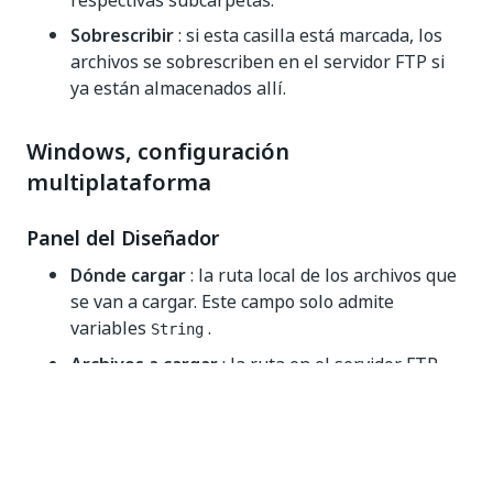
respectivas subcarpetas.
Sobrescribir
: si esta casilla está marcada, los
archivos se sobrescriben en el servidor FTP si
ya están almacenados allí.
Windows, configuración
multiplataforma
Panel del Diseñador
Dónde cargar
: la ruta local de los archivos que
se van a cargar. Este campo solo admite
variables
.
String
Archivos a cargar
: la ruta en el servidor FTP
donde se cargará el archivo. Este campo solo
admite variables
.
String
Panel de propiedades